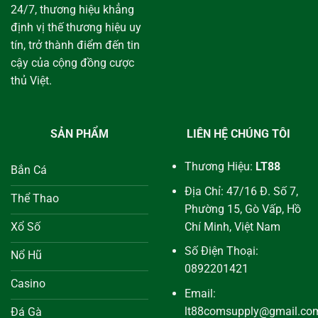
24/7, thương hiệu khẳng
định vị thế thương hiệu uy
tín, trở thành điểm đến tin
cậy của cộng đồng cược
thủ Việt.
SẢN PHẨM
LIÊN HỆ CHÚNG TÔI
Thương Hiệu:
LT88
Bắn Cá
Địa Chỉ: 47/16 Đ. Số 7,
Thể Thao
Phường 15, Gò Vấp, Hồ
Chí Minh, Việt Nam
Xổ Số
Số Điện Thoại:
Nổ Hũ
0892201421
Casino
Email:
lt88comsupply@gmail.co
Đá Gà