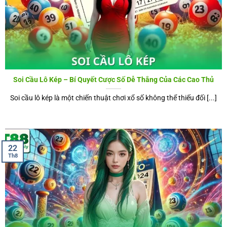
Soi Cầu Lô Kép – Bí Quyết Cược Số Dễ Thắng Của Các Cao Thủ
Soi cầu lô kép là một chiến thuật chơi xổ số không thể thiếu đối [...]
22
Th8