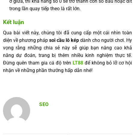
ở giữa, thì khả năng số 0 sẽ trở thành con số đầu hoặc đít
trong lần quay tiếp theo là rất lớn.
Kết luận
Qua bài viết này, chúng tôi đã cung cấp một cái nhìn toàn
diện về phương pháp
soi cầu lô kép
dành cho người chơi. Hy
vọng rằng những chia sẻ này sẽ giúp bạn nâng cao khả
năng dự đoán, trang bị thêm nhiều kinh nghiệm thực tế.
Đừng quên tham gia cá độ trên
LT88
để không bỏ lỡ cơ hội
nhận về những phần thưởng hấp dẫn nhé!
SEO