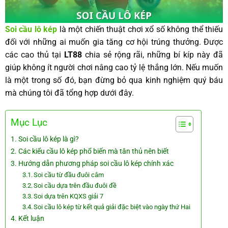
Soi cầu lô kép
là một chiến thuật chơi xổ số không thể thiếu
đối với những ai muốn gia tăng cơ hội trúng thưởng. Được
các cao thủ tại
LT88
chia sẻ rộng rãi, những bí kíp này đã
giúp không ít người chơi nâng cao tỷ lệ thắng lớn. Nếu muốn
là một trong số đó, bạn đừng bỏ qua kinh nghiệm quý báu
mà chúng tôi đã tổng hợp dưới đây.
Mục Lục
Soi cầu lô kép là gì?
Các kiểu cầu lô kép phổ biến mà tân thủ nên biết
Hướng dẫn phương pháp soi cầu lô kép chính xác
Soi cầu từ đầu đuôi câm
Soi cầu dựa trên đầu đuôi đề
Soi dựa trên KQXS giải 7
Soi cầu lô kép từ kết quả giải đặc biệt vào ngày thứ Hai
Kết luận