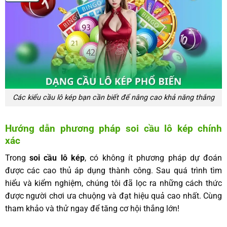
Các kiểu cầu lô kép bạn cần biết để nâng cao khả năng thắng
Hướng dẫn phương pháp soi cầu lô kép chính
xác
Trong
soi cầu lô kép
, có không ít phương pháp dự đoán
được các cao thủ áp dụng thành công. Sau quá trình tìm
hiểu và kiểm nghiệm, chúng tôi đã lọc ra những cách thức
được người chơi ưa chuộng và đạt hiệu quả cao nhất. Cùng
tham khảo và thử ngay để tăng cơ hội thắng lớn!