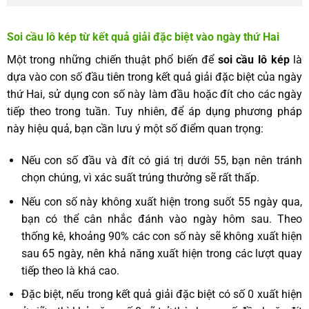
Soi cầu lô kép từ kết quả giải đặc biệt vào ngày thứ Hai
Một trong những chiến thuật phổ biến để
soi cầu lô kép
là
dựa vào con số đầu tiên trong kết quả giải đặc biệt của ngày
thứ Hai, sử dụng con số này làm đầu hoặc đít cho các ngày
tiếp theo trong tuần. Tuy nhiên, để áp dụng phương pháp
này hiệu quả, bạn cần lưu ý một số điểm quan trọng:
Nếu con số đầu và đít có giá trị dưới 55, bạn nên tránh
chọn chúng, vì xác suất trúng thưởng sẽ rất thấp.
Nếu con số này không xuất hiện trong suốt 55 ngày qua,
bạn có thể cân nhắc đánh vào ngày hôm sau. Theo
thống kê, khoảng 90% các con số này sẽ không xuất hiện
sau 65 ngày, nên khả năng xuất hiện trong các lượt quay
tiếp theo là khá cao.
Đặc biệt, nếu trong kết quả giải đặc biệt có số 0 xuất hiện