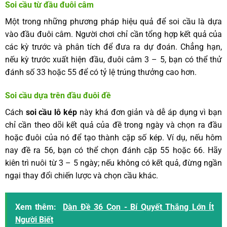
Soi cầu từ đầu đuôi câm
Một trong những phương pháp hiệu quả để soi cầu là dựa
vào đầu đuôi câm. Người chơi chỉ cần tổng hợp kết quả của
các kỳ trước và phân tích để đưa ra dự đoán. Chẳng hạn,
nếu kỳ trước xuất hiện đầu, đuôi câm 3 – 5, bạn có thể thử
đánh số 33 hoặc 55 để có tỷ lệ trúng thưởng cao hơn.
Soi cầu dựa trên đầu đuôi đề
Cách
soi cầu lô kép
này khá đơn giản và dễ áp dụng vì bạn
chỉ cần theo dõi kết quả của đề trong ngày và chọn ra đầu
hoặc đuôi của nó để tạo thành cặp số kép. Ví dụ, nếu hôm
nay đề ra 56, bạn có thể chọn đánh cặp 55 hoặc 66. Hãy
kiên trì nuôi từ 3 – 5 ngày; nếu không có kết quả, đừng ngần
ngại thay đổi chiến lược và chọn cầu khác.
Xem thêm:
Dàn Đề 36 Con - Bí Quyết Thắng Lớn Ít
Người Biết