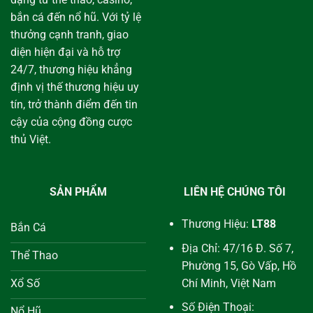
bắn cá đến nổ hũ. Với tỷ lệ
thưởng cạnh tranh, giao
diện hiện đại và hỗ trợ
24/7, thương hiệu khẳng
định vị thế thương hiệu uy
tín, trở thành điểm đến tin
cậy của cộng đồng cược
thủ Việt.
SẢN PHẨM
LIÊN HỆ CHÚNG TÔI
Thương Hiệu:
LT88
Bắn Cá
Địa Chỉ: 47/16 Đ. Số 7,
Thể Thao
Phường 15, Gò Vấp, Hồ
Chí Minh, Việt Nam
Xổ Số
Số Điện Thoại:
Nổ Hũ