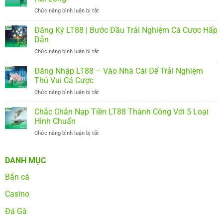
–
Chức năng bình luận bị tắt
ở
Giải
Tải
Quyết
App
Đăng Ký LT88 | Bước Đầu Trải Nghiệm Cá Cược Hấp
100%
LT88
Sự
Dẫn
–
Cố
Chức năng bình luận bị tắt
ở
Cài
Nhanh
Đăng
Đặt
Trong
Ký
Đăng Nhập LT88 – Vào Nhà Cái Để Trải Nghiệm
Dễ
3
LT88
Dàng,
Thú Vui Cá Cược
Phút
|
99%
Chức năng bình luận bị tắt
ở
Bước
Người
Đăng
Đầu
Chơi
Nhập
Chắc Chắn Nạp Tiền LT88 Thành Công Với 5 Loại
Trải
Hài
LT88
Nghiệm
Hình Chuẩn
Lòng
–
Cá
Chức năng bình luận bị tắt
ở
Vào
Cược
Chắc
Nhà
Hấp
Chắn
Cái
Dẫn
Nạp
DANH MỤC
Để
Tiền
Trải
Bắn cá
LT88
Nghiệm
Thành
Thú
Công
Casino
Vui
Với
Cá
5
Đá Gà
Cược
Loại